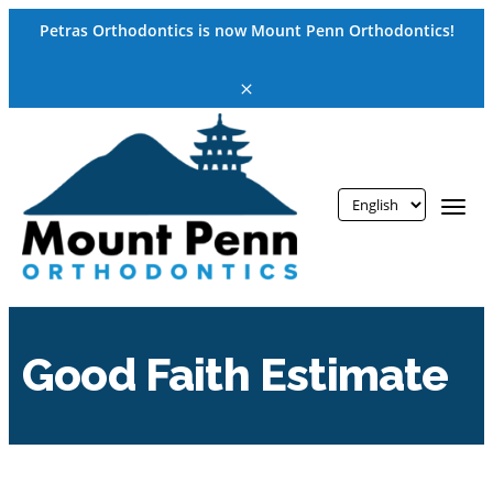
vigation
Petras Orthodontics is now Mount Penn Orthodontics!
Tog
Good Faith Estimate